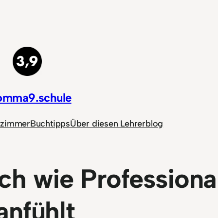
omma9.schule
nzimmer
Buchtipps
Über diesen Lehrerblog
h wie Professional
anfühlt