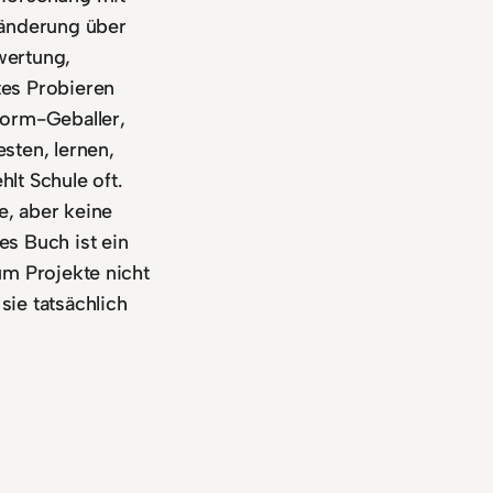
ränderung über
wertung,
tes Probieren
form-Geballer,
sten, lernen,
lt Schule oft.
e, aber keine
es Buch ist ein
um Projekte nicht
sie tatsächlich