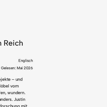
n Reich
Englisch
Gelesen: Mai 2026
ojekte – und
Möbel vom
ffen, wundern.
nders. Justin
sforschung mit