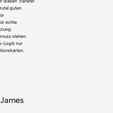
er diesen Transfer
rutal guten
ür
ür echte
tzung:
muss stehen.
p-Logik nur
tionskarten.
 James