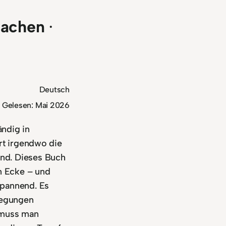
achen
·
Deutsch
Gelesen: Mai 2026
ändig in
ort irgendwo die
nd. Dieses Buch
n Ecke – und
spannend. Es
wegungen
t muss man