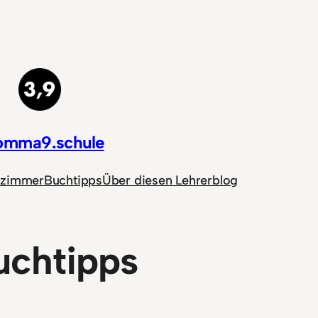
omma9.schule
nzimmer
Buchtipps
Über diesen Lehrerblog
uchtipps