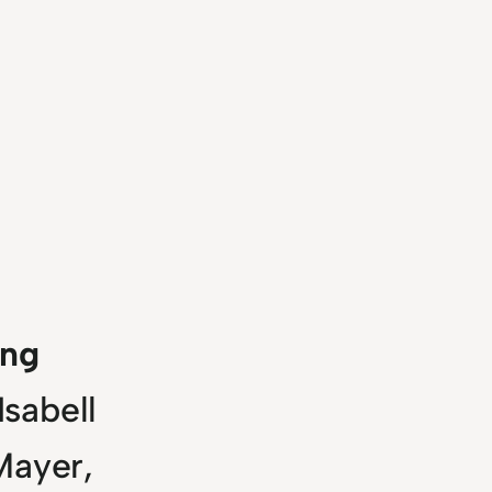
ing
Isabell
Mayer,