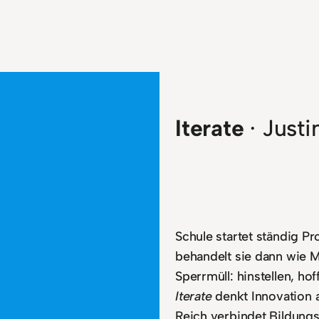
Iterate
· Justi
Schule startet ständig Pr
behandelt sie dann wie 
Sperrmüll: hinstellen, ho
Iterate
denkt Innovation a
Reich verbindet Bildung