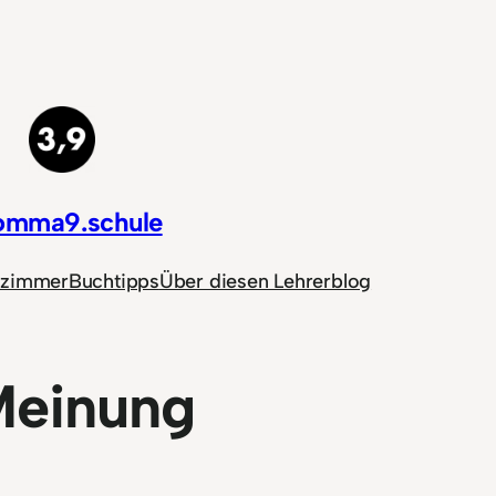
omma9.schule
nzimmer
Buchtipps
Über diesen Lehrerblog
einung