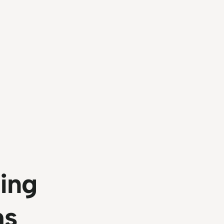
ing
ms