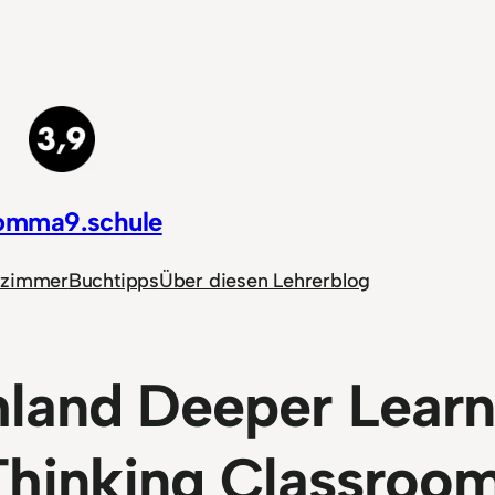
omma9.schule
nzimmer
Buchtipps
Über diesen Lehrerblog
land Deeper Learn
Thinking Classroo