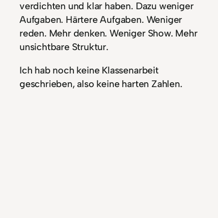
verdichten und klar haben. Dazu weniger
Aufgaben. Härtere Aufgaben. Weniger
reden. Mehr denken. Weniger Show. Mehr
unsichtbare Struktur.
Ich hab noch keine Klassenarbeit
geschrieben, also keine harten Zahlen.
Aber das Gefühl? Es ist anders. Es bleibt
mehr hängen. Die Kids sind cooler
miteinander geworden. Sie lernen –
wirklich.
Und ich? Ich bin jede Stunde sprachlos,
ein bisschen glücklich arbeitslos – und
ziemlich sicher: Genau so macht Schule
wieder Sinn.