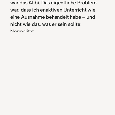
war das Alibi. Das eigentliche Problem
war, dass ich enaktiven Unterricht wie
eine Ausnahme behandelt habe – und
nicht wie das, was er sein sollte:
Normalität.
Fazit: Weniger planen,
mehr durchziehen
Ich habe enaktiven Matheunterricht nicht
zu selten gemacht, weil ich ihn nicht
konnte. Sondern weil ich ihn nicht
konsequent aufgebaut habe. Building
Thinking Classrooms funktioniert nicht,
weil es clever ist oder weil die Aufgaben